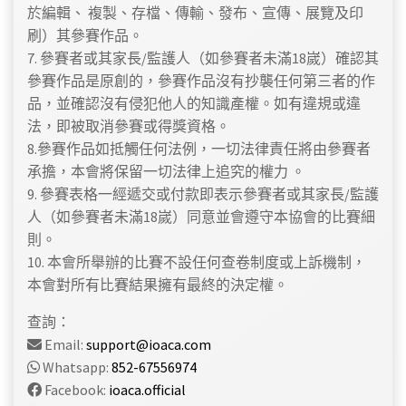
於編輯、 複製、存檔、傳輸、發布、宣傳、展覽及印
刷）其參賽作品。
7. 參賽者或其家長/監護人（如參賽者未滿18嵗）確認其
參賽作品是原創的，參賽作品沒有抄襲任何第三者的作
品，並確認沒有侵犯他人的知識產權。如有違規或違
法，即被取消參賽或得獎資格。
8.參賽作品如抵觸任何法例，一切法律責任將由參賽者
承擔，本會將保留一切法律上追究的權力 。
9. 參賽表格一經遞交或付款即表示參賽者或其家長/監護
人（如參賽者未滿18嵗）同意並會遵守本協會的比賽細
則。
10. 本會所舉辦的比賽不設任何查卷制度或上訴機制，
本會對所有比賽結果擁有最終的決定權。
查詢：
Email:
support@ioaca.com
Whatsapp:
852-67556974
Facebook:
ioaca.official