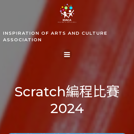
Skip
to
content
INSPIRATION OF ARTS AND CULTURE
ASSOCIATION
Scratch編程比賽
2024