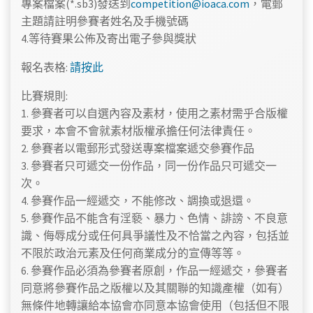
專案檔案(*.sb3)發送到
competition@ioaca.com
，電郵
主題請註明參賽者姓名及手機號碼
4.等待賽果公佈及寄出電子參與獎狀
報名表格:
請按此
比賽規則:
1. 參賽者可以自選內容及素材，使用之素材需乎合版權
要求，本會不會就素材版權承擔任何法律責任。
2. 參賽者以電郵形式發送專案檔案
遞交參賽作品
3. 參賽者只可遞交一份作品，同一份作品只可遞交一
次。
4. 參賽作品一經遞交，不能修改、調換或退還。
5. 參賽作品不能含有淫褻、暴力、色情、誹謗、不良意
識、侮辱成分或任何具爭議性及不恰當之內容，包括並
不限於政治元素及任何商業成分的宣傳等等。
6. 參賽作品必須為參賽者原創，作品一經遞交，參賽者
同意將參賽作品之版權以及其關聯的知識產權（如有）
無條件地轉讓給本協會亦同意本協會使用（包括但不限