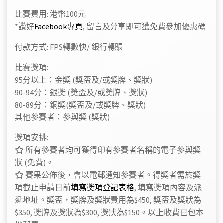
比賽費用: 港幣100元
*讚好
Facebook專頁
, 留言及分享即可獲免費參加優惠碼
付款方式: FPS轉數快/ 銀行轉賬
比賽獎項:
95分以上：金奬 (奬盃及/或
奬牌、
獎狀)
90-94分：銀奬 (奬盃及/或
奬牌、
獎狀)
80-89分：銅奬(奬盃及/或
奬牌、
獎狀)
其他參賽者：參與獎 (獎狀)
獎項安排:
所有參賽者均可獲得印有參賽者名稱的電子參與獎
狀 (免費)。
賽果公佈後，會以電郵通知參賽者。得奬者需於獎
項截止申請日前
填寫奬項登記表格
, 填寫奬項內容及派
遞地址。
奬盃，奬牌及獎狀費用為$450, 奬盃及獎狀為
$350, 奬牌及獎狀為$300, 獎狀為$150。以上收費已包本