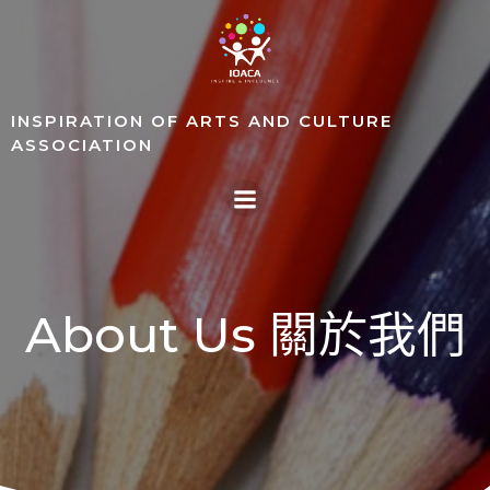
Skip
to
content
INSPIRATION OF ARTS AND CULTURE
ASSOCIATION
About Us 關於我們