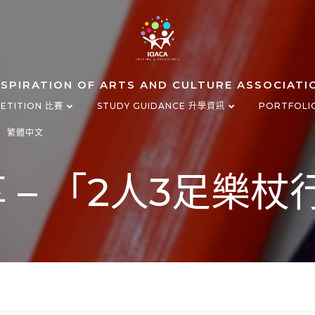
NSPIRATION OF ARTS AND CULTURE ASSOCIATI
ETITION 比賽
STUDY GUIDANCE 升學資訊
PORTFOLI
繁體中文
 – 「2人3足樂杖行