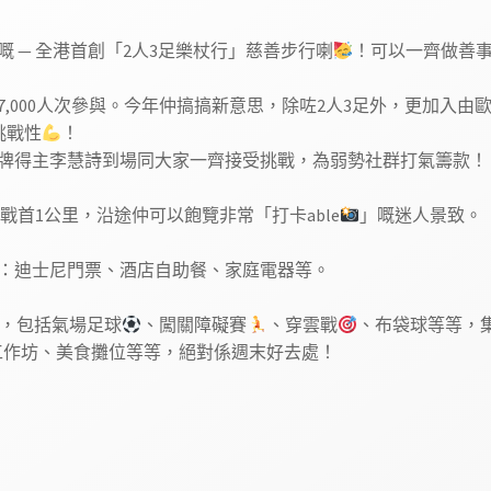
 — 全港首創「2人3足樂杖行」慈善步行喇
！可以一齊做善
00人次參與。今年仲搞搞新意思，除咗2人3足外，更加入由歐洲引入嘅
挑戰性
！
牌得主李慧詩到場同大家一齊接受挑戰，為弱勢社群打氣籌款！
戰首1公里，沿途仲可以飽覽非常「打卡able
」嘅迷人景致。
：迪士尼門票、酒店自助餐、家庭電器等。
，包括氣場足球
、闖關障礙賽
、穿雲戰
、布袋球等等，
工作坊、美食攤位等等，絕對係週末好去處！