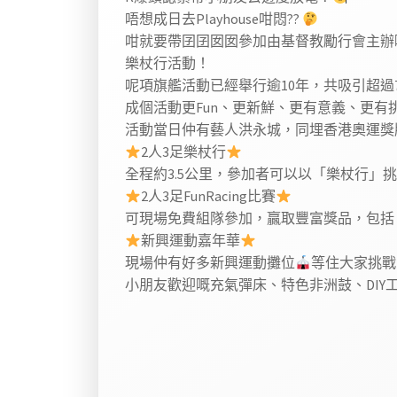
【全港首創「2人3足樂杖行」2024】
R爆頭諗緊帶小朋友去邊度放電？
唔想成日去Playhouse咁悶??
咁就要帶囝囝囡囡參加由基督教勵行會主辦嘅
樂杖行活動！
呢項旗艦活動已經舉行逾10年，共吸引超過7,0
成個活動更Fun、更新鮮、更有意義、更有
活動當日仲有藝人洪永城，同埋香港奧運獎
2人3足樂杖行
全程約3.5公里，參加者可以以「樂杖行」挑
2人3足FunRacing比賽
可現場免費組隊參加，贏取豐富獎品，包括
新興運動嘉年華
現場仲有好多新興運動攤位
等住大家挑戰
小朋友歡迎嘅充氣彈床、特色非洲鼓、DIY