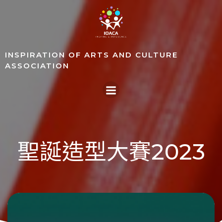
Skip
to
content
INSPIRATION OF ARTS AND CULTURE
ASSOCIATION
聖誕造型大賽2023