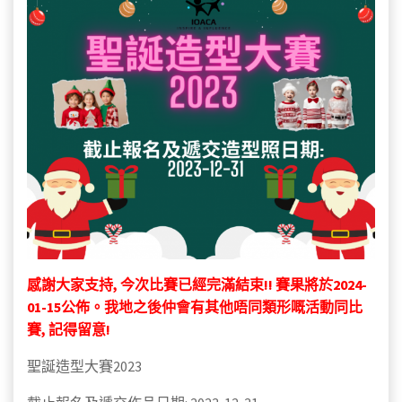
感謝大家支持, 今次比賽已經完滿結束!! 賽果將於2024-
01-15公佈。我地之後仲會有其他唔同類形嘅活動同比
賽, 記得留意!
聖誕造型大賽2023