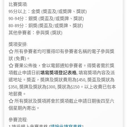
比賽獎項:
95分以上：金奬 (奬盃及/或
奬牌、
獎狀)
90-94分：銀奬 (奬盃及/或
奬牌、
獎狀)
80-89分：銅奬(奬盃及/或
奬牌、
獎狀)
其他參賽者：參與獎 (獎狀)
獎項安排:
所有參賽者均可獲得印有參賽者名稱的電子參與獎
狀 (免費)。
賽果公佈後，會以電郵通知參賽者。得奬者需於獎
項截止申請日前
填寫奬項登記表格
, 填寫奬項內容及派
遞地址。
奬盃，奬牌及獎狀費用為$450, 奬盃及獎狀為
$350, 奬牌及獎狀為$300, 獎狀為$150。以上收費已包本
地郵費。
所有獎狀及獎項將會於獎項截止申請日期後四至六
個星期內寄出。
參賽流程:
1.填妥網上參賽表格 [
請按此填寫表格
]