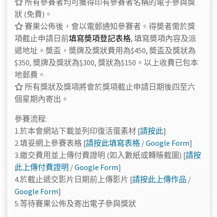
所有參賽者均可獲得印有參賽者名稱的電子參與獎
狀 (免費)。
賽果公佈後，會以電郵通知參賽者。得奬者需於獎
項截止申請日前
填寫奬項登記表格
, 填寫奬項內容及派
遞地址。
奬盃，奬牌及獎狀費用為$450, 奬盃及獎狀為
$350, 奬牌及獎狀為$300, 獎狀為$150。以上收費已包本
地郵費。
所有獎狀及獎項將會於獎項截止申請日期後四至六
個星期內寄出。
參賽流程:
1.於本會網站下載並列印復活蛋素材 [
請按此
]
2.填妥網上參賽表格 [
請按此填寫表格
/
Google Form
]
3.繳交費用並上傳付費證明 (如入數紙或轉賬截圖) [
請按
此上傳付費證明
/
Google Form
]
4.於截止遞交影片日期前上傳影片 [
請按此上傳作品
/
Google Form
]
5.等待賽果公佈及寄出電子參與獎狀