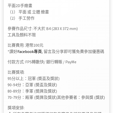
平面2D手繪畫
（1） 平面 或 立體 繪畫
（2） 手工勞作
參賽作品尺寸: 不大於 B4 (283 X 372 mm)
工具及顏料不限
比賽費用: 港幣100元
*讚好
Facebook專頁
, 留言及分享即可獲免費參加優惠碼
付款方式: FPS轉數快/ 銀行轉賑 / PayMe
比賽獎項:
95分以上：冠軍 (奬盃及獎狀)
90-94分：亞軍 (奬盃及獎狀)
80-89分：季軍 (奬牌及獎狀)
70-79分：殿軍 (奬牌及獎狀)其他參賽者：參與獎 (獎狀)
獎項安排: