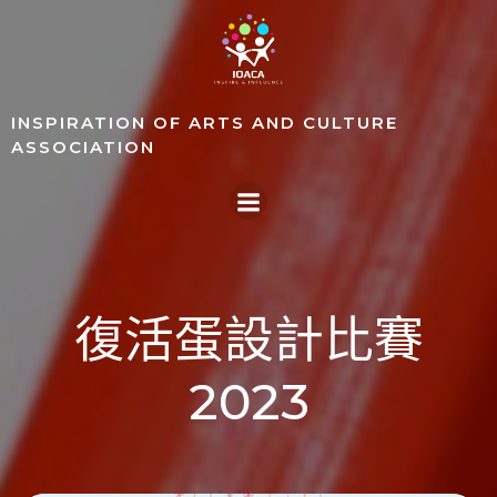
Skip
to
content
INSPIRATION OF ARTS AND CULTURE
ASSOCIATION
復活蛋設計比賽
2023