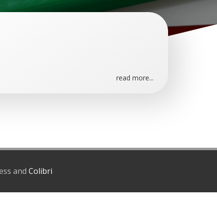
read more...
ress and
Colibri