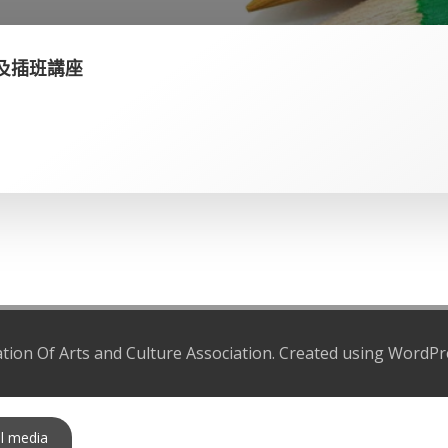
及插班講座
ation Of Arts and Culture Association. Created using WordP
al media