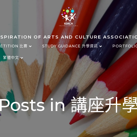
NSPIRATION OF ARTS AND CULTURE ASSOCIATI
ETITION 比賽
STUDY GUIDANCE 升學資訊
PORTFOLI
繁體中文
Posts in 講座升