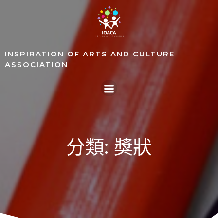
Skip
to
content
INSPIRATION OF ARTS AND CULTURE
ASSOCIATION
分類: 獎狀