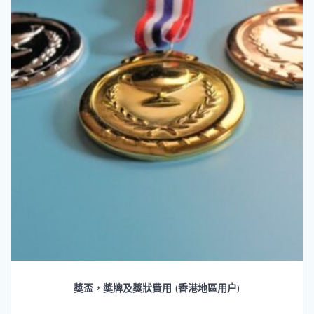
奬盃，奬牌及獎狀費用 (香港地區用户)